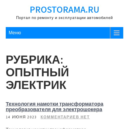
Перейти
PROSTORAMA.RU
к
содержимому
Портал по ремонту и эксплуатации автомобилей
Меню
РУБРИКА:
ОПЫТНЫЙ
ЭЛЕКТРИК
Технология намотки трансформатора
преобразователя для электрошокера
14 ИЮНЯ 2023
КОММЕНТАРИЕВ НЕТ