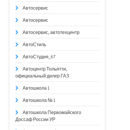
Автосервис
Автосервис
Автосервис, автотехцентр
АвтоСтиль
АвтоСтудия_67
Автоцентр Тольятти,
официальный дилер ГАЗ
Автошкола 1
Автошкола № 1
Автошкола Первомайского
Доссаф России УР