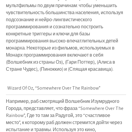
мультфильмы по двум причинам: чтобы уменьшить
чувствительность большинства населения, используя
подсознание и нейро-лингвистического
программирования и сознательно построить
конкретные триггеры и ключи для базы
программирования высоко-впечатлительных детей
монарха. Некоторые из фильмов, используемых в
Монарх программирования включают в себя
(Волшебник из страны Оз), (Гари Поттер), (Алиса в
Стране Чудес), (Пиноккио) и (Спящая красавица).
Wizard Of Oz, “Somewhere Over The Rainbow”
Например, раб смотрящий Волшебник Изумрудного
Города, представляет, что фраза “Somewhere Over The
Rainbow”, Где то там за Радугой, это “счастливое
место”, к которому раб должен стремится дойти через
испытание и травмы. Используя это кино,