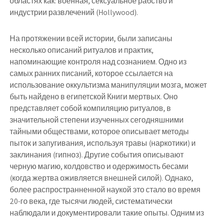
областях как: военная, сексуальное рабство и
индустрии развлечений
(Hollywood)
.
На протяжении всей истории, были записаны
несколько описаний ритуалов и практик,
напоминающие контроля над сознанием. Одно из
самых ранних писаний, которое ссылается на
использование оккультизма манипуляции мозга, может
быть найдено в
египетской Книги мертвых
. Оно
представляет собой компиляцию ритуалов, в
значительной степени изученных сегодняшними
тайными обществами, которое описывает методы
пыток и запугивания, используя травы (наркотики) и
заклинания (гипноз). Другие события описывают
черную магию, колдовство и одержимость бесами
(когда жертва оживляется внешней силой). Однако,
более распространненной наукой это стало во время
20-го века, где тысячи людей, систематически
наблюдали и документировали такие опыты. Одним из