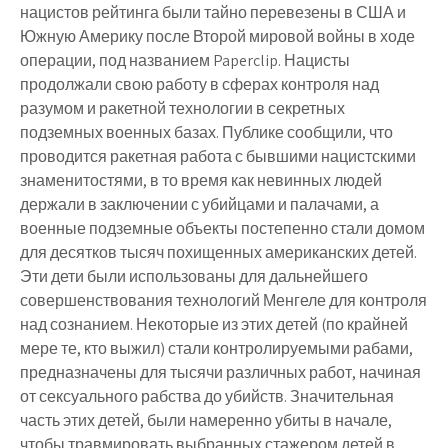
нацистов рейтинга были тайно перевезены в США и
Южную Америку после Второй мировой войны в ходе
операции, под названием
Paperclip
. Нацисты
продолжали свою работу в сферах контроля над
разумом и ракетной технологии в секретных
подземных военных базах. Публике сообщили, что
проводится ракетная работа с бывшими нацистскими
знаменитостями, в то время как невинных людей
держали в заключении с убийцами и палачами, а
военные подземные объекты постепенно стали домом
для десятков тысяч похищенных американских детей.
Эти дети были использованы для дальнейшего
совершенствования технологий Менгеле для контроля
над сознанием. Некоторые из этих детей (по крайней
мере те, кто выжил) стали контролируемыми рабами,
предназначены для тысячи различных работ, начиная
от сексуального рабства до убийств. Значительная
часть этих детей, были намеренно убиты в начале,
чтобы травмировать выбранных стажером детей в