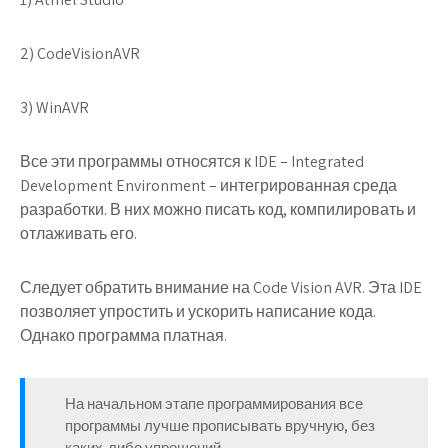
2) CodeVisionAVR
3) WinAVR
Все эти программы относятся к
IDE
–
I
ntegrated
D
evelopment
E
nvironment – интегрированная среда
разработки. В них можно писать код, компилировать и
отлаживать его.
Следует обратить внимание на Code Vision AVR. Эта IDE
позволяет упростить и ускорить написание кода.
Однако программа платная.
На начальном этапе программирования все
программы лучше прописывать вручную, без
каких-либо упрощений.