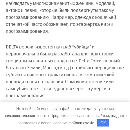
наблюдать у многих знаменитых женщин, моделей,
актрис и певиц, которые были подвергнуты такому
программированию. Например, одежда с кошачьей
отпечаткой часто обозначает что эта жертва Kitten
программирования.
DELTA
версия известен как раб “убийца” и
первоначально была разработана для подготовки
специальных элитных солдат (т.е. Delta Force, первый
батальон Земли, Моссад и т.д.) в тайных операциях, где
субъекты лишены страха и очень систематический
проводят свои назначения. Самоуничтожение или
самоубийство чсто внедряется через эту версию
програмирования.
Этот веб-сайт использует файлы cookie для улучшения
THETA
– Считается “психическим”
пользовательского опыта. Продолжая пользоваться сайтом, вы даете
программированием. Тут используются различные
согласие на использование файлов cookie.
OK
формы электронных систем контроля над разумом с