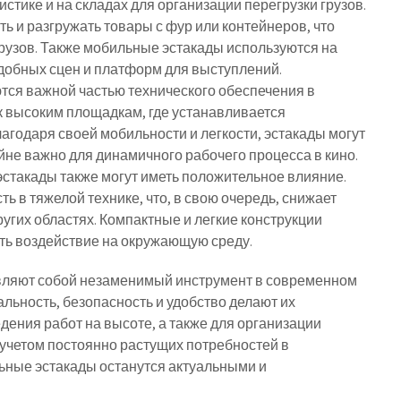
стике и на складах для организации перегрузки грузов.
 и разгружать товары с фур или контейнеров, что
грузов. Также мобильные эстакады используются на
добных сцен и платформ для выступлений.
тся важной частью технического обеспечения в
к высоким площадкам, где устанавливается
агодаря своей мобильности и легкости, эстакады могут
йне важно для динамичного рабочего процесса в кино.
эстакады также могут иметь положительное влияние.
 в тяжелой технике, что, в свою очередь, снижает
угих областях. Компактные и легкие конструкции
ь воздействие на окружающую среду.
вляют собой незаменимый инструмент в современном
альность, безопасность и удобство делают их
ения работ на высоте, а также для организации
 учетом постоянно растущих потребностей в
ьные эстакады останутся актуальными и