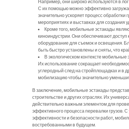
Например, они широко используются в логи
С их помощью можно эффективно загружать
значительно ускоряет процесс обработки 
мероприятиях и выставках для создания у
Кроме того, мобильные эстакады являю
киноиндустрии. Они обеспечивают доступ 
оборудование для съемок и освещения. Бл
быть быстро установлены и сняты, что кра
В экологическом контексте мобильные 
Их использование сокращает необходимость
углеродный след на стройплощадках и в др
мобилизацию чтобы значительно уменьшит
В заключение, мобильные эстакады предста
строительстве и других отраслях. Их универс
действительно важным элементом для провед
эффективного процесса перевалки грузов. С
эффективности и безопасности работ, мобил
востребованными в будущем.