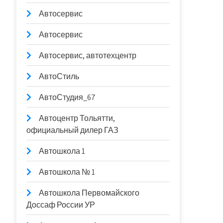
Автосервис
Автосервис
Автосервис, автотехцентр
АвтоСтиль
АвтоСтудия_67
Автоцентр Тольятти,
официальный дилер ГАЗ
Автошкола 1
Автошкола № 1
Автошкола Первомайского
Доссаф России УР