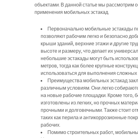
объектами. В данной статье мы рассмотрим 
применения мобильных эстакад.
Первоначально мобильные эстакады по
позволяют рабочим легко и безопасно доб
крыши зданий, верхние этажи и другие тр
высоте и размеру, что делает их универса
небольшие эстакады могут быть использов
метров, тогда как более крупные конструк
использоваться для выполнения сложных
Преимущества мобильных эстакад закл
различным условиям. Они легко собираютс
на новые рабочие площадки. Кроме того,
изготовлены из легких, но прочных материа
прочными и долговечными. Также стоит от
таких как перила и антикоррозионные пок
рабочих.
Помимо строительных работ, мобильные