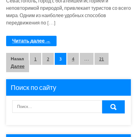
Севастополь, город с богатейшей историей и
неповторимой природой, привлекает туристов со всего
мира. Одним из наиболее удобных способов
передвижения по […]
Читать далее →
Пагинация
Назад
1
2
3
4
…
21
Далее
записей
Поиск по сайту