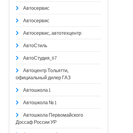
Автосервис
Автосервис
Автосервис, автотехцентр
АвтоСтиль
АвтоСтудия_67
Автоцентр Тольятти,
официальный дилер ГАЗ
Автошкола 1
Автошкола № 1
Автошкола Первомайского
Доссаф России УР